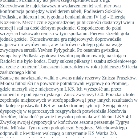
Podlaski. Poznaliśmy też pierwszego spadkowicza z ligi.
Zdecydowanie najciekawszym wydarzeniem tej serii gier była
konfrontacja pomiędzy wiceliderem tabeli, Podlasiem Sokołów
Podlaski, a liderem i od tygodnia beniaminkiem IV ligi - Energią
Kozienice. Mecz licznie zgromadzonej publiczności dostarczył wielu
emocji i stał na dość dobrym poziomie. Gospodarzom do pełni
szczęścia brakowało remisu w tym spotkaniu. Pierwsi strzelili gola
jednak goście. Konsekwentna gra miejscowych doprowadziła
najpierw do wyrównania, a w końcówce złotego gola na wagę
zwycięstwa strzelił Yevhen Pylypchuk. Po ostatnim gwizdku,
sympatycy Podlasia zgotowali swoim pupilom owację na stojąco.
Radości nie było końca. Duży sukces piłkarzy i sztabu szkoleniowego
na czele z trenerem Tomaszem Janczarkiem w roku jubileuszu 90 lecia
zasłużonego klubu.
Szansę na nawiązanie walki o awans miały rezerwy Znicza Pruszków.
Młodzi futboliści na poważnie potraktowali wyprawę do Promnej,
gdzie mierzyli się z miejscowym LKS. Ich wyższość ani przez
moment nie podlegała dyskusji i Znicz zwyciężył 3:0. Porażka z kolei
zepchnęła miejscowych w strefę spadkową i przy innych rezultatach w
tej kolejce postawiła LKS w bardzo trudnej sytuacji. Swoją niezłą
dyspozycję w tegorocznych rozgrywkach potwierdziła Józefovia
Józefów, która dość pewnie i wysoko pokonała w Chlebni LKS 4;1.
Zwyżkę swojej dyspozycji w końcówce sezonu prezentuje Tygrys
Huta Mińska. Tym razem podopieczni Sergiusza Wiechowskiego
odprawili z kwitkiem walczącą o utrzymanie KS Warka 2:0.