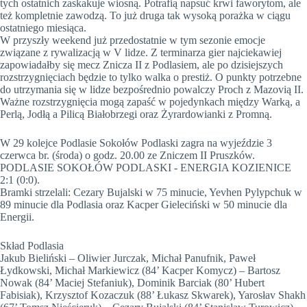
tych ostatnich zaskakuje wiosną. Potrafią napsuć krwi faworytom, ale
też kompletnie zawodzą. To już druga tak wysoką porażka w ciągu
ostatniego miesiąca.
W przyszły weekend już przedostatnie w tym sezonie emocje
związane z rywalizacją w V lidze. Z terminarza gier najciekawiej
zapowiadałby się mecz Znicza II z Podlasiem, ale po dzisiejszych
rozstrzygnięciach będzie to tylko walka o prestiż. O punkty potrzebne
do utrzymania się w lidze bezpośrednio powalczy Proch z Mazovią II.
Ważne rozstrzygnięcia mogą zapaść w pojedynkach między Warką, a
Perlą, Jodłą a Pilicą Białobrzegi oraz Żyrardowianki z Promną.
W 29 kolejce Podlasie Sokołów Podlaski zagra na wyjeździe 3
czerwca br. (środa) o godz. 20.00 ze Zniczem II Pruszków.
PODLASIE SOKOŁÓW PODLASKI - ENERGIA KOZIENICE
2:1 (0:0).
Bramki strzelali: Cezary Bujalski w 75 minucie, Yevhen Pylypchuk w
89 minucie dla Podlasia oraz Kacper Gieleciński w 50 minucie dla
Energii.
Skład Podlasia
Jakub Bieliński – Oliwier Jurczak, Michał Panufnik, Paweł
Łydkowski, Michał Markiewicz (84’ Kacper Komycz) – Bartosz
Nowak (84’ Maciej Stefaniuk), Dominik Barciak (80’ Hubert
Fabisiak), Krzysztof Kozaczuk (88’ Łukasz Skwarek), Yarosłav Shakh