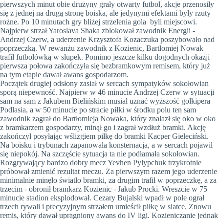
pierwszych minut obie drużyny grały otwarty futbol, akcje przenosiły
się z jednej na drugą stronę boiska, ale jedynymi efektami były rzuty
rożne. Po 10 minutach gry bliżej strzelenia gola byli miejscowi.
Najpierw strzał Yaroslava Shaka zblokował zawodnik Energii -
Andrzej Czerw, a uderzenie Krzysztofa Kozaczuka poszybowało nad
poprzeczką. W rewanżu zawodnik z Kozienic, Bartłomiej Nowak
trafił futbolówką w słupek. Pomimo jeszcze kilku dogodnych okazji
pierwsza połowa zakończyła się bezbramkowym remisem, który już
na tym etapie dawał awans gospodarzom.
Początek drugiej odsłony zasiał w sercach sympatyków sokołowian
sporą niepewność. Najpierw w 46 minucie Andrzej Czerw w sytuacji
sam na sam z Jakubem Bielińskim musiał uznać wyższość golkipera
Podlasia, a w 50 minucie po stracie piłki w środku polu ten sam
zawodnik zagrał do Bartłomieja Nowaka, który znalazł się oko w oko
z bramkarzem gospodarzy, minął go i zagrał wzdłuż bramki. Akcję
zakończył posyłając wślizgiem piłkę do bramki Kacper Gieleciński.
Na boisku i trybunach zapanowała konsternacja, a w sercach pojawił
się niepokój. Na szczęście sytuacja ta nie podłamała sokołowian.
Rozgrywający bardzo dobry mecz Yevhen Pylypchuk trzykrotnie
próbował zmienić rezultat meczu. Za pierwszym razem jego uderzenie
minimalnie minęło światło bramki, za drugim trafił w poprzeczkę, a za
trzecim - obronił bramkarz Kozienic - Jakub Procki. Wreszcie w 75
minucie stadion eksplodował. Cezary Bujalski wpadł w pole ograł
trzech rywali i precyzyjnym strzałem umieścił piłkę w siatce. Znowu
remis, który dawał upragniony awans do IV ligi. Kozieniczanie jednak