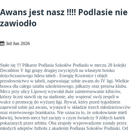
Awans jest nasz !!!! Podlasie nie
zawiodło
3rd Jun 2026
Stało się !!! Piłkarze Podlasia Sokołów Podlaski w meczu 28 kolejki
Decathlon V ligi grupy drugiej zwyciężyli na własnym boisku
dotychczasowego lidera tabeli - Energię Kozienice i objęli
przodownictwo w tabeli, zapewniając sobie awans do IV ligi. Wielkie
brawa dla całego sztabu szkoleniowego, piłkarzy oraz prezesa klubu.
Mecz przy ulicy Lipowej wywołał duże zainteresowanie kibiców,
którzy liczni stawili się na stadionie, aby wspierać swój zespół w
walce o promocję do wyższej ligi. Rywal, który przed tygodniem
zapewnił sobie już awans, wystawił w składzie trzech młodzieżowców
oraz rezerwowego bramkarza. Nie oznacza to, że sokołowianie mieli
łatwiej, bowiem mecz był zacięty o czym świadczy 9 żółtych kartek
pokazanych przez arbitra. Oba zespoły wyprowadzone zostały przez
młodych adeptów futbolu z akademii Podlasia Sokołów Podlaski. Od