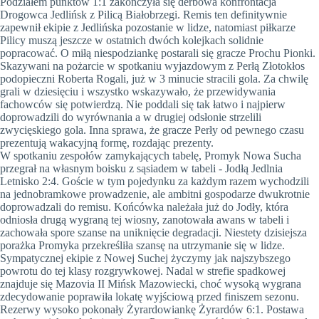
Podziałem punktów 1:1 zakończyła się derbowa konfrontacja
Drogowca Jedlińsk z Pilicą Białobrzegi. Remis ten definitywnie
zapewnił ekipie z Jedlińska pozostanie w lidze, natomiast piłkarze
Pilicy muszą jeszcze w ostatnich dwóch kolejkach solidnie
popracować. O miłą niespodziankę postarali się gracze Prochu Pionki.
Skazywani na pożarcie w spotkaniu wyjazdowym z Perłą Złotokłos
podopieczni Roberta Rogali, już w 3 minucie stracili gola. Za chwilę
grali w dziesięciu i wszystko wskazywało, że przewidywania
fachowców się potwierdzą. Nie poddali się tak łatwo i najpierw
doprowadzili do wyrównania a w drugiej odsłonie strzelili
zwycięskiego gola. Inna sprawa, że gracze Perły od pewnego czasu
prezentują wakacyjną formę, rozdając prezenty.
W spotkaniu zespołów zamykających tabelę, Promyk Nowa Sucha
przegrał na własnym boisku z sąsiadem w tabeli - Jodłą Jedlnia
Letnisko 2:4. Goście w tym pojedynku za każdym razem wychodzili
na jednobramkowe prowadzenie, ale ambitni gospodarze dwukrotnie
doprowadzali do remisu. Końcówka należała już do Jodły, która
odniosła drugą wygraną tej wiosny, zanotowała awans w tabeli i
zachowała spore szanse na uniknięcie degradacji. Niestety dzisiejsza
porażka Promyka przekreśliła szansę na utrzymanie się w lidze.
Sympatycznej ekipie z Nowej Suchej życzymy jak najszybszego
powrotu do tej klasy rozgrywkowej. Nadal w strefie spadkowej
znajduje się Mazovia II Mińsk Mazowiecki, choć wysoką wygrana
zdecydowanie poprawiła lokatę wyjściową przed finiszem sezonu.
Rezerwy wysoko pokonały Żyrardowiankę Żyrardów 6:1. Postawa