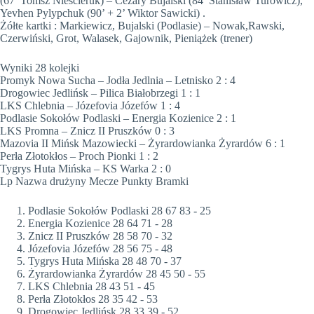
(67’ Tomsz Nieścieruk) – Cezary Bujalski (84’ Stanisław Turowicz),
Yevhen Pylypchuk (90’ + 2’ Wiktor Sawicki) .
Żółte kartki : Markiewicz, Bujalski (Podlasie) – Nowak,Rawski,
Czerwiński, Grot, Walasek, Gajownik, Pieniążek (trener)
Wyniki 28 kolejki
Promyk Nowa Sucha – Jodła Jedlnia – Letnisko 2 : 4
Drogowiec Jedlińsk – Pilica Białobrzegi 1 : 1
LKS Chlebnia – Józefovia Józefów 1 : 4
Podlasie Sokołów Podlaski – Energia Kozienice 2 : 1
LKS Promna – Znicz II Pruszków 0 : 3
Mazovia II Mińsk Mazowiecki – Żyrardowianka Żyrardów 6 : 1
Perła Złotokłos – Proch Pionki 1 : 2
Tygrys Huta Mińska – KS Warka 2 : 0
Lp Nazwa drużyny Mecze Punkty Bramki
Podlasie Sokołów Podlaski 28 67 83 - 25
Energia Kozienice 28 64 71 - 28
Znicz II Pruszków 28 58 70 - 32
Józefovia Józefów 28 56 75 - 48
Tygrys Huta Mińska 28 48 70 - 37
Żyrardowianka Żyrardów 28 45 50 - 55
LKS Chlebnia 28 43 51 - 45
Perła Złotokłos 28 35 42 - 53
Drogowiec Jedlińsk 28 33 39 - 52