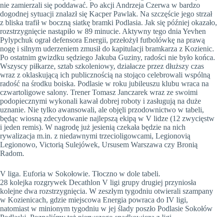
nie zamierzali się poddawać. Po akcji Andrzeja Czerwa w bardzo
dogodnej sytuacji znalazł się Kacper Pawlak. Na szczęście jego strzał
z bliska trafił w boczną siatkę bramki Podlasia. Jak się później okazało,
rozstrzygnięcie nastąpiło w 89 minucie. Aktywny tego dnia Yevhen
Pylypchuk ograł defensora Energii, przełożył futbolówkę na prawą
nogę i silnym uderzeniem zmusił do kapitulacji bramkarza z Kozienic.
Po ostatnim gwizdku sędziego Jakuba Guziny, radości nie było końca.
Wszyscy piłkarze, sztab szkoleniowy, działacze przez dłuższy czas
wraz z oklaskującą ich publicznością na stojąco celebrowali wspólną
radość na środku boiska. Podlasie w roku jubileuszu klubu wraca na
czwartoligowe salony. Trener Tomasz Janczarek wraz ze swoimi
podopiecznymi wykonali kawał dobrej roboty i zasługują na duże
uznanie. Nie tylko awansowali, ale objęli przodownictwo w tabeli,
będąc wiosną zdecydowanie najlepszą ekipą w V lidze (12 zwycięstw
i jeden remis). W nagrodę już jesienią czekała będzie na nich
rywalizacja m.in. z niedawnymi trzecioligowcami, Legionovią
Legionowo, Victorią Sulejówek, Ursusem Warszawa czy Bronią
Radom.
V liga. Euforia w Sokołowie. Tłoczno w dole tabeli.
28 kolejka rozgrywek Decathlon V ligi grupy drugiej przyniosła
kolejne dwa rozstrzygnięcia. W zeszłym tygodniu otwierali szampany
w Kozienicach, gdzie miejscowa Energia powraca do IV ligi,
natomiast w minionym tygodniu w jej ślady poszło Podlasie Sokołów