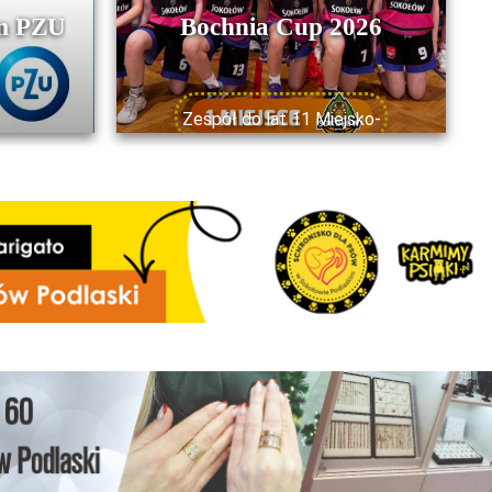
em PZU
Bochnia Cup 2026
Zespół do lat 11 Miejsko-
Powiatowego Klubu Koszykówki w
Sokołowie Podlaskim zwycięża w
towarzyskim…
CZYTAJ WIĘCEJ