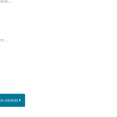
dnich…
wce…
ie artykuły