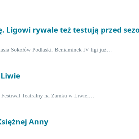
ię. Ligowi rywale też testują przed se
dlasia Sokołów Podlaski. Beniaminek IV ligi już…
 Liwie
V Festiwal Teatralny na Zamku w Liwie,…
 Księżnej Anny