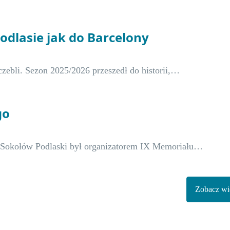
Podlasie jak do Barcelony
zczebli. Sezon 2025/2026 przeszedł do historii,…
go
e Sokołów Podlaski był organizatorem IX Memoriału…
Zobacz wię