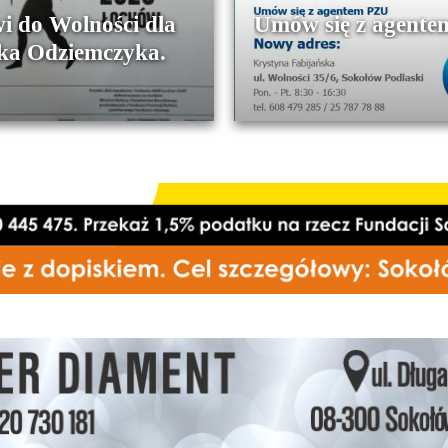
i do Wolności dla
Umów się z agent
ka Odziemczyka.
i temu Jacek Odziemczyk, 12
025 r., nauczyciel ZS nr 1 w
wie Podlaskim, podczas…
CZYTAJ WIĘCEJ
CZYTAJ WIĘCEJ