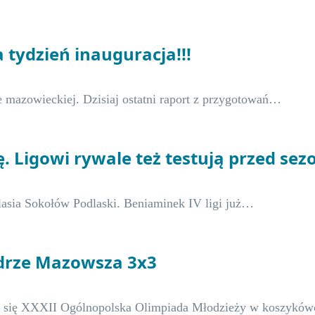
a tydzień inauguracja!!!
e mazowieckiej. Dzisiaj ostatni raport z przygotowań…
ię. Ligowi rywale też testują przed se
dlasia Sokołów Podlaski. Beniaminek IV ligi już…
drze Mazowsza 3x3
a się XXXII Ogólnopolska Olimpiada Młodzieży w koszykó