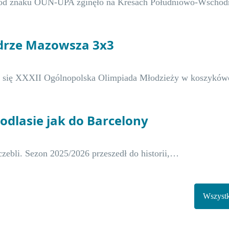
 spod znaku OUN-UPA zginęło na Kresach Południowo-Wscho
drze Mazowsza 3x3
a się XXXII Ogólnopolska Olimpiada Młodzieży w koszykó
Podlasie jak do Barcelony
zczebli. Sezon 2025/2026 przeszedł do historii,…
Wszystk