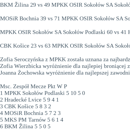
BKM Žilina 29 vs 49 MPKK OSIR Sokołów SA Sokołó
MOSiR Bochnia 39 vs 71 MPKK OSIR Sokołów SA So
MPKK OSIR Sokołów SA Sokołów Podlaski 60 vs 41 H
CBK Košice 23 vs 63 MPKK OSIR Sokołów SA Sokołó
Zofia Seroczyńska z MPKK została uznana za najbardz
Zofia Wierzbicka wyróżnienie dla najlepiej broniące
Joanna Żochowska wyróżnienie dla najlepszej zawodn
Msc. Zespół Mecze Pkt W P
1 MPKK Sokołów Podlaski 5 10 5 0
2 Hradecké Lvice 5 9 4 1
3 CBK Košice 5 8 3 2
4 MOSiR Bochnia 5 7 2 3
5 MKS PM Tarnów 5 6 1 4
6 BKM Žilina 5 5 0 5