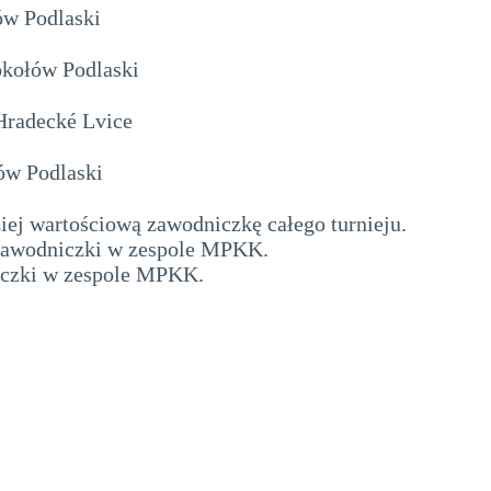
w Podlaski
kołów Podlaski
radecké Lvice
w Podlaski
iej wartościową zawodniczkę całego turnieju.
j zawodniczki w zespole MPKK.
iczki w zespole MPKK.