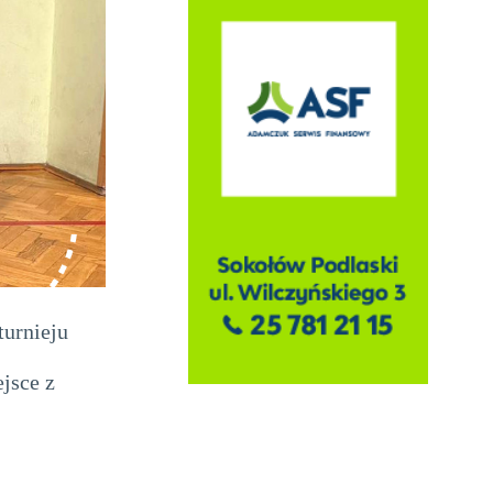
urnieju
jsce z