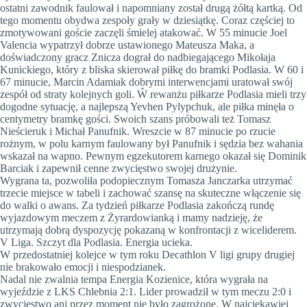
ostatni zawodnik faulował i napomniany został drugą żółtą kartką. Od
tego momentu obydwa zespoły grały w dziesiątkę. Coraz częściej to
zmotywowani goście zaczęli śmielej atakować. W 55 minucie Joel
Valencia wypatrzył dobrze ustawionego Mateusza Maka, a
doświadczony gracz Znicza dograł do nadbiegającego Mikołaja
Kunickiego, który z bliska skierował piłkę do bramki Podlasia. W 60 i
67 minucie, Marcin Adamiak dobrymi interwencjami uratował swój
zespół od straty kolejnych goli. Ŵ rewanżu piłkarze Podlasia mieli trzy
dogodne sytuację, a najlepszą Yevhen Pylypchuk, ale piłka minęła o
centymetry bramkę gości. Swoich szans próbowali też Tomasz
Nieścieruk i Michał Panufnik. Wreszcie w 87 minucie po rzucie
rożnym, w polu karnym faulowany był Panufnik i sędzia bez wahania
wskazał na wapno. Pewnym egzekutorem karnego okazał się Dominik
Barciak i zapewnił cenne zwycięstwo swojej drużynie.
Wygrana ta, pozwoliła podopiecznym Tomasza Janczarka utrzymać
trzecie miejsce w tabeli i zachować szansę na skuteczne włączenie się
do walki o awans. Za tydzień piłkarze Podlasia zakończą rundę
wyjazdowym meczem z Żyrardowianką i mamy nadzieję, że
utrzymają dobrą dyspozycję pokazaną w konfrontacji z wiceliderem.
V Liga. Szczyt dla Podlasia. Energia ucieka.
W przedostatniej kolejce w tym roku Decathlon V ligi grupy drugiej
nie brakowało emocji i niespodzianek.
Nadal nie zwalnia tempa Energia Kozienice, która wygrała na
wyjeździe z LKS Chlebnia 2:1. Lider prowadził w tym meczu 2:0 i
zwycięstwo ani przez moment nie było zagrożone. W najciekawiej