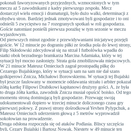
pokonali faworyzowanych przyjezdnych, wzmocnionych w tym
meczu aż 5 zawodnikami z kadry pierwszego zespołu. Mecz
dostarczył wielu emocji i dramaturgii, było dużo walki, determinacji z
obydwu stron. Bardziej jednak zmotywowani byli gospodarze i to oni
odnieśli 5 zwycięstwo na 7 rozegranych spotkań w roli gospodarza.
Goście natomiast ponieśli pierwsza porażkę w tym sezonie w meczu
wyjazdowym.
Od pierwszych minut zgodnie z przewidywaniami inicjatywę przejęli
goście. W 12 minucie po dograniu piłki ze środka pola do lewej strony,
Filip Skłodowski zdecydował się na strzał I futbolówka wpadła do
siatki obok bezradnego bramkarza Marcina Adamiaka, który w tej
sytuacji był mocno zasłonięty. Strata gola zmobilizowała miejscowych.
W 21 minucie Mateusz Omieciuch zagrał prostopadłą piłkę do
Cezarego Bujalskiego, który w sytuacji sam na sam nie dał szans
golkiperowi Znicza, Michałowi Borowskiemu. W sytuacji tej Bujalski
był jeszcze faulowany w momencie oddawania strzału i arbiter pokazał
żółtą kartkę Filipowi Drabikowi kapitanowi drużyny gości. A, że była
to druga żółta kartka, zawodnik Znicza musiał opuścić boisko. Od tego
momentu stroną dominującą byli gospodarze. Przewagę swoją
udokumentowali dopiero w trzeciej minucie doliczonego czasu gry
pierwszej połowy. Z prawej strony dośrodkował Yevhen Pylypchuk, a
Mateusz Omieciuch uderzeniem głową z 5 metrów wyprowadził
sokołowian na prowadzenie.
Druga odsłona rozpoczęła się od ataków Podlasia. Bliscy szczęścia
byli, Cezary Bujalski i Bartosz Nowak. Niestety w 49 minucie ten