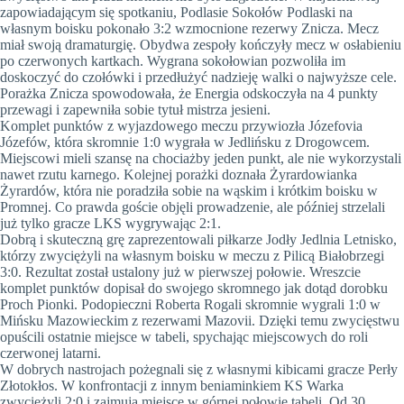
zapowiadającym się spotkaniu, Podlasie Sokołów Podlaski na
własnym boisku pokonało 3:2 wzmocnione rezerwy Znicza. Mecz
miał swoją dramaturgię. Obydwa zespoły kończyły mecz w osłabieniu
po czerwonych kartkach. Wygrana sokołowian pozwoliła im
doskoczyć do czołówki i przedłużyć nadzieję walki o najwyższe cele.
Porażka Znicza spowodowała, że Energia odskoczyła na 4 punkty
przewagi i zapewniła sobie tytuł mistrza jesieni.
Komplet punktów z wyjazdowego meczu przywiozła Józefovia
Józefów, która skromnie 1:0 wygrała w Jedlińsku z Drogowcem.
Miejscowi mieli szansę na chociażby jeden punkt, ale nie wykorzystali
nawet rzutu karnego. Kolejnej porażki doznała Żyrardowianka
Żyrardów, która nie poradziła sobie na wąskim i krótkim boisku w
Promnej. Co prawda goście objęli prowadzenie, ale później strzelali
już tylko gracze LKS wygrywając 2:1.
Dobrą i skuteczną grę zaprezentowali piłkarze Jodły Jedlnia Letnisko,
którzy zwyciężyli na własnym boisku w meczu z Pilicą Białobrzegi
3:0. Rezultat został ustalony już w pierwszej połowie. Wreszcie
komplet punktów dopisał do swojego skromnego jak dotąd dorobku
Proch Pionki. Podopieczni Roberta Rogali skromnie wygrali 1:0 w
Mińsku Mazowieckim z rezerwami Mazovii. Dzięki temu zwycięstwu
opuścili ostatnie miejsce w tabeli, spychając miejscowych do roli
czerwonej latarni.
W dobrych nastrojach pożegnali się z własnymi kibicami gracze Perły
Złotokłos. W konfrontacji z innym beniaminkiem KS Warka
zwyciężyli 2:0 i zajmują miejsce w górnej połowie tabeli. Od 30