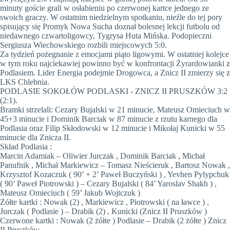
minuty goście grali w osłabieniu po czerwonej kartce jednego ze
swoich graczy. W ostatnim niedzielnym spotkaniu, nieźle do tej pory
spisujący się Promyk Nowa Sucha doznał bolesnej lekcji futbolu od
niedawnego czwartoligowcy, Tygrysa Huta Mińska. Podopieczni
Sergiusza Wiechowskiego rozbili miejscowych 5:0.
Za tydzień pożegnanie z emocjami piąto ligowymi. W ostatniej kolejce
w tym roku najciekawiej powinno być w konfrontacji Żyrardowianki z
Podlasiem. Lider Energia podejmie Drogowca, a Znicz II zmierzy się z
LKS Chlebnia.
PODLASIE SOKOŁÓW PODLASKI - ZNICZ II PRUSZKÓW 3:2
(2:1).
Bramki strzelali: Cezary Bujalski w 21 minucie, Mateusz Omieciuch w
45+3 minucie i Dominik Barciak w 87 minucie z rzutu karnego dla
Podlasia oraz Filip Skłodowski w 12 minucie i Mikołaj Kunicki w 55
minucie dla Znicza II.
Skład Podlasia :
Marcin Adamiak – Oliwier Jurczak , Dominik Barciak , Michał
Panufnik , Michał Markiewicz – Tomasz Nieścieruk , Bartosz Nowak ,
Krzysztof Kozaczuk ( 90’ + 2’ Paweł Buczyński ) , Yevhen Pylypchuk
( 90’ Paweł Piotrowski ) – Cezary Bujalski ( 84’ Yaroslav Shakh ) ,
Mateusz Omieciuch ( 59’ Jakub Wojtczuk )
Żółte kartki : Nowak (2) , Markiewicz , Piotrowski ( na ławce ) ,
Jurczak ( Podlasie ) – Drabik (2) , Kunicki (Znicz II Pruszków )
Czerwone kartki : Nowak (2 żółte ) Podlasie – Drabik (2 żółte ) Znicz
II Pruszków