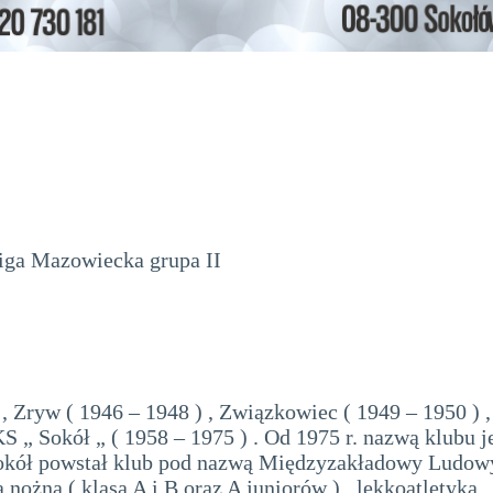
iga Mazowiecka grupa II
 , Zryw ( 1946 – 1948 ) , Związkowiec ( 1949 – 1950 ) ,
KS „ Sokół „ ( 1958 – 1975 ) . Od 1975 r. nazwą klubu j
okół powstał klub pod nazwą Międzyzakładowy Ludow
nożna ( klasa A i B oraz A juniorów ) , lekkoatletyka ,