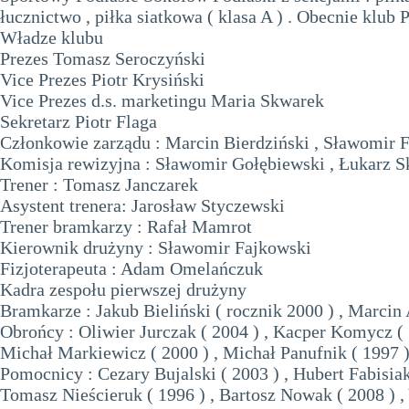
łucznictwo , piłka siatkowa ( klasa A ) . Obecnie klub 
Władze klubu
Prezes Tomasz Seroczyński
Vice Prezes Piotr Krysiński
Vice Prezes d.s. marketingu Maria Skwarek
Sekretarz Piotr Flaga
Członkowie zarządu : Marcin Bierdziński , Sławomir 
Komisja rewizyjna : Sławomir Gołębiewski , Łukarz 
Trener : Tomasz Janczarek
Asystent trenera: Jarosław Styczewski
Trener bramkarzy : Rafał Mamrot
Kierownik drużyny : Sławomir Fajkowski
Fizjoterapeuta : Adam Omelańczuk
Kadra zespołu pierwszej drużyny
Bramkarze : Jakub Bieliński ( rocznik 2000 ) , Marcin
Obrońcy : Oliwier Jurczak ( 2004 ) , Kacper Komycz ( 
Michał Markiewicz ( 2000 ) , Michał Panufnik ( 1997 )
Pomocnicy : Cezary Bujalski ( 2003 ) , Hubert Fabisiak
Tomasz Nieścieruk ( 1996 ) , Bartosz Nowak ( 2008 ) ,