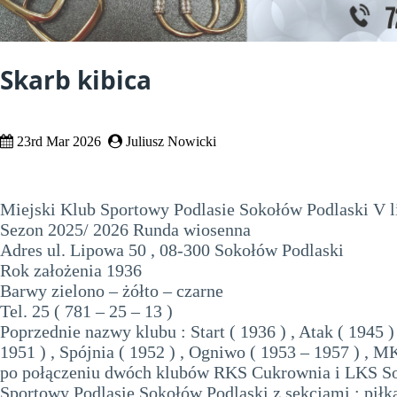
Skarb kibica
23rd Mar 2026
Juliusz Nowicki
Miejski Klub Sportowy Podlasie Sokołów Podlaski V l
Sezon 2025/ 2026 Runda wiosenna
Adres ul. Lipowa 50 , 08-300 Sokołów Podlaski
Rok założenia 1936
Barwy zielono – żółto – czarne
Tel. 25 ( 781 – 25 – 13 )
Poprzednie nazwy klubu : Start ( 1936 ) , Atak ( 1945 )
1951 ) , Spójnia ( 1952 ) , Ogniwo ( 1953 – 1957 ) , M
po połączeniu dwóch klubów RKS Cukrownia i LKS S
Sportowy Podlasie Sokołów Podlaski z sekcjami : piłka 