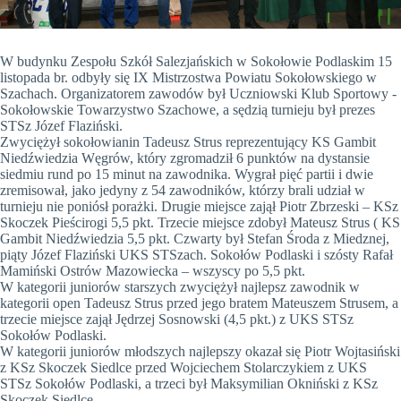
W budynku Zespołu Szkół Salezjańskich w Sokołowie Podlaskim 15
listopada br. odbyły się IX Mistrzostwa Powiatu Sokołowskiego w
Szachach. Organizatorem zawodów był Uczniowski Klub Sportowy -
Sokołowskie Towarzystwo Szachowe, a sędzią turnieju był prezes
STSz Józef Flaziński.
Zwyciężył sokołowianin Tadeusz Strus reprezentujący KS Gambit
Niedźwiedzia Węgrów, który zgromadził 6 punktów na dystansie
siedmiu rund po 15 minut na zawodnika. Wygrał pięć partii i dwie
zremisował, jako jedyny z 54 zawodników, którzy brali udział w
turnieju nie poniósł porażki. Drugie miejsce zajął Piotr Zbrzeski – KSz
Skoczek Pieścirogi 5,5 pkt. Trzecie miejsce zdobył Mateusz Strus ( KS
Gambit Niedźwiedzia 5,5 pkt. Czwarty był Stefan Środa z Miedznej,
piąty Józef Flaziński UKS STSzach. Sokołów Podlaski i szósty Rafał
Mamiński Ostrów Mazowiecka – wszyscy po 5,5 pkt.
W kategorii juniorów starszych zwyciężył najlepsz zawodnik w
kategorii open Tadeusz Strus przed jego bratem Mateuszem Strusem, a
trzecie miejsce zajął Jędrzej Sosnowski (4,5 pkt.) z UKS STSz
Sokołów Podlaski.
W kategorii juniorów młodszych najlepszy okazał się Piotr Wojtasiński
z KSz Skoczek Siedlce przed Wojciechem Stolarczykiem z UKS
STSz Sokołów Podlaski, a trzeci był Maksymilian Okniński z KSz
Skoczek Siedlce.