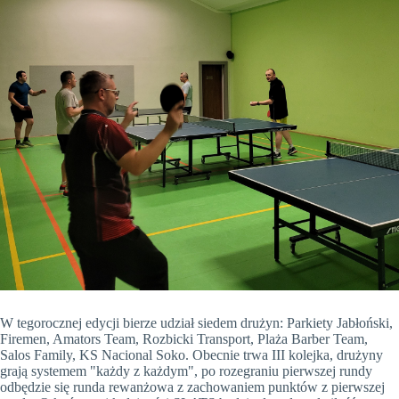
W tegorocznej edycji bierze udział siedem drużyn: Parkiety Jabłoński,
Firemen, Amators Team, Rozbicki Transport, Plaża Barber Team,
Salos Family, KS Nacional Soko. Obecnie trwa III kolejka, drużyny
grają systemem "każdy z każdym", po rozegraniu pierwszej rundy
odbędzie się runda rewanżowa z zachowaniem punktów z pierwszej