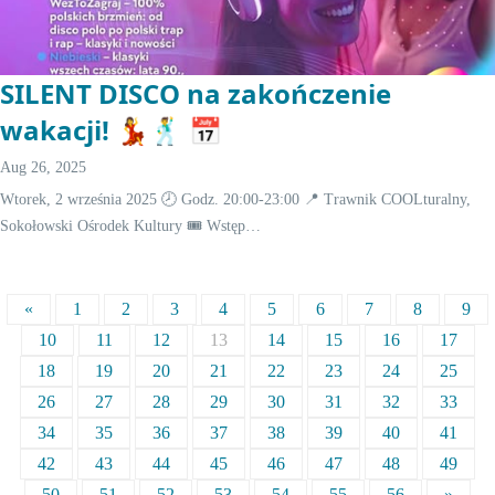
SILENT DISCO na zakończenie
wakacji! 💃🕺 📅
Aug 26, 2025
Wtorek, 2 września 2025 🕗 Godz. 20:00-23:00 📍 Trawnik COOLturalny,
Sokołowski Ośrodek Kultury 🎟️ Wstęp…
«
1
2
3
4
5
6
7
8
9
10
11
12
13
14
15
16
17
18
19
20
21
22
23
24
25
26
27
28
29
30
31
32
33
34
35
36
37
38
39
40
41
42
43
44
45
46
47
48
49
50
51
52
53
54
55
56
»