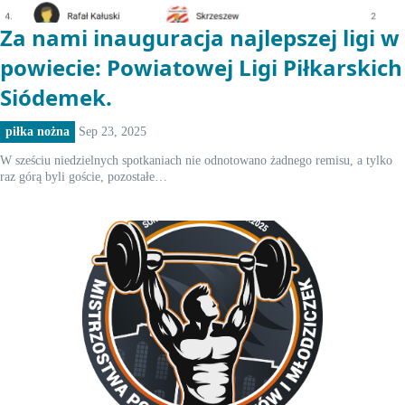
Za nami inauguracja najlepszej ligi w
powiecie: Powiatowej Ligi Piłkarskich
Siódemek.
piłka nożna
Sep 23, 2025
W sześciu niedzielnych spotkaniach nie odnotowano żadnego remisu, a tylko
raz górą byli goście, pozostałe…